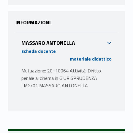
INFORMAZIONI
MASSARO ANTONELLA
scheda docente
materiale didattico
Mutuazione: 20110064 Attività: Diritto
penale al cinema in GIURISPRUDENZA
LMG/01 MASSARO ANTONELLA
PROGRAMMA
- Fine vita e diritto penale, a partire dal film
Miele di Valeria Golino
- Immigrazione e "diritti umani", a partire dal