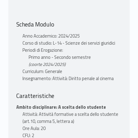
film Io capitano di Matteo Garrone
- Violenza di genere, a partire dal film C'è
ancora domani di Paola Cortellesi
Scheda Modulo
- Carcere e risocializzazione, a partire dal film
Grazie ragazzi di Riccardo Milani
Anno Accademico: 2024/2025
Corso di studio: L-14 - Scienze dei servizi giuridici
Periodi di Erogazione:
TESTI ADOTTATI
Primo anno - Secondo semestre
Il materiale didattico sarà messo a
(coorte 2024/2025)
disposizione degli studenti nel corso delle
Curriculum: Generale
lezioni.
Insegnamento: Attività: Diritto penale al cinema
MODALITÀ FREQUENZA
Caratteristiche
La frequenza delle lezioni è obbligatoria.
Ambito disciplinare: A scelta dello studente
Attività: Attività formative a scelta dello studente
MODALITÀ VALUTAZIONE
(art.10, comma 5, lettera a)
Durante le lezioni, gli studenti sono chiamati
Ore Aula: 20
a intervenire sui temi svolti. Sono previste
CFU: 2