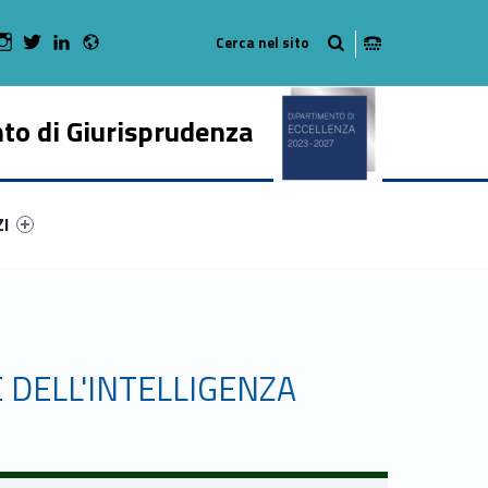
Radio
 Facebook
Man on Youtube
WebMan on Instagram
WebMan on Twitter
WebMan on LinkedIn
to di Giurisprudenza
ry-80507-50
ntifier #link-menu-primary-16413-62
ZI
 DELL'INTELLIGENZA