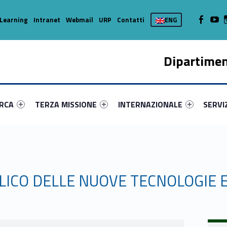
WebMan on
Web
Learning
Intranet
Webmail
URP
Contatti
ENG
Dipartimen
enu-primary-69946-16
dentifier #link-menu-primary-78920-37
Link identifier #link-menu-primary-53586-45
Link identifier #link-menu-prima
Link ide
ERCA
TERZA MISSIONE
INTERNAZIONALE
SERVI
LICO DELLE NUOVE TECNOLOGIE E