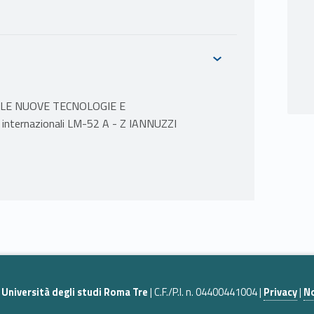
ELLE NUOVE TECNOLOGIE E
internazionali LM-52 A - Z IANNUZZI
ocietà digitale.
 disciplina della società digitale
età digitale
|
Università degli studi Roma Tre
| C.F./P.I. n. 04400441004 |
Privacy
|
No
uropea e in Italia