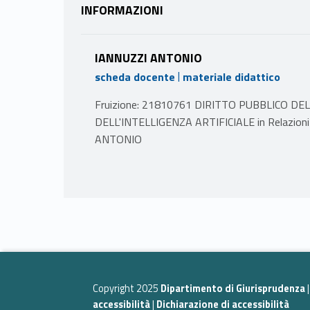
INFORMAZIONI
IANNUZZI ANTONIO
|
scheda docente
materiale didattico
Fruizione: 21810761 DIRITTO PUBBLICO D
DELL'INTELLIGENZA ARTIFICIALE in Relazioni 
ANTONIO
PROGRAMMA
1) Introduzione alla regolazione europea della s
2) Le fonti del diritto dell’Unione europea per la
3) La disciplina del “rischio digitale”
4) Autorità indipendenti e di governo della soci
5) Il diritto alla protezione dei dati personali
6) «Data spaces» e Data Governance Act
Copyright 2025
Dipartimento di Giurisprudenza
7) La disciplina della cybersecurity nell’Unione e
accessibilità
|
Dichiarazione di accessibilità