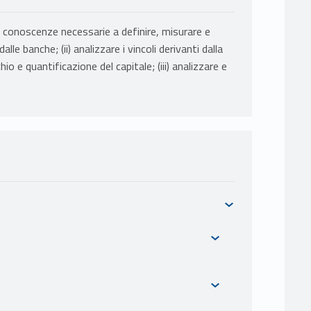
e le conoscenze necessarie a definire, misurare e
alle banche; (ii) analizzare i vincoli derivanti dalla
o e quantificazione del capitale; (iii) analizzare e
RIO
NT E CREAZIONE DI VALORE NELLE