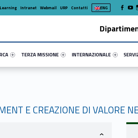
WebMan on
Web
Learning
Intranet
Webmail
URP
Contatti
ENG
Dipartimen
enu-primary-36117-16
dentifier #link-menu-primary-99752-37
Link identifier #link-menu-primary-37229-45
Link identifier #link-menu-prima
Link ide
ERCA
TERZA MISSIONE
INTERNAZIONALE
SERVI
MENT E CREAZIONE DI VALORE N