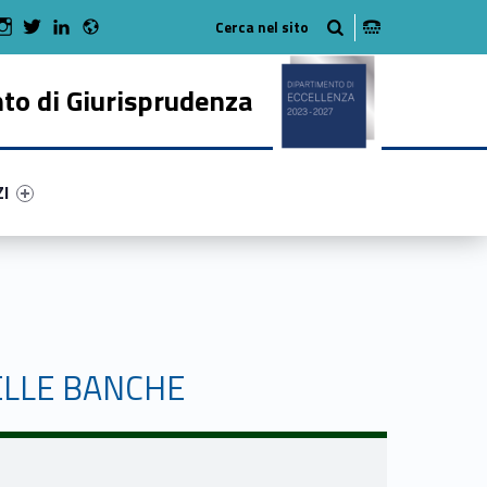
Radio
 Facebook
Man on Youtube
WebMan on Instagram
WebMan on Twitter
WebMan on LinkedIn
to di Giurisprudenza
ry-83963-50
ntifier #link-menu-primary-69001-62
ZI
ELLE BANCHE