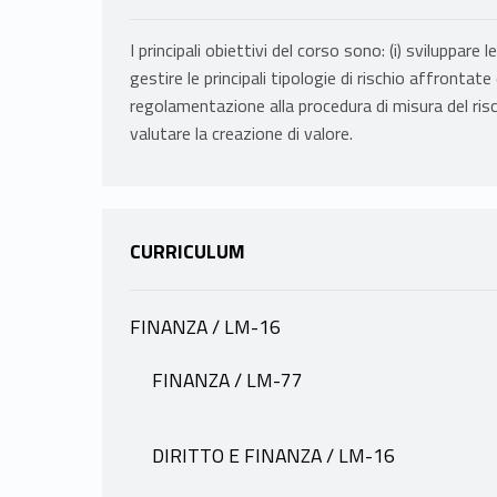
I principali obiettivi del corso sono: (i) sviluppar
gestire le principali tipologie di rischio affrontate d
regolamentazione alla procedura di misura del rischi
valutare la creazione di valore.
CURRICULUM
FINANZA / LM-16
INFORMAZIONI
FINANZA / LM-77
INFORMAZIONI
STENTELLA LOPES FRANCESCO SAVE
DIRITTO E FINANZA / LM-16
Mutuazione:
21210109 RISK MANAGEME