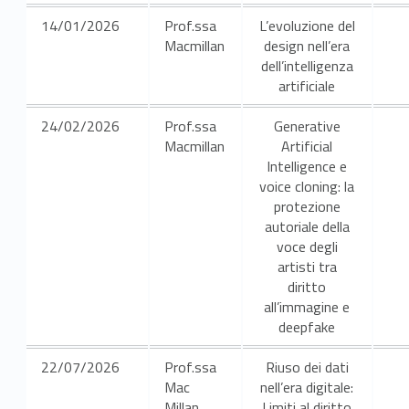
c
14/01/2026
Prof.ssa
L’evoluzione del
i
Macmillan
design nell’era
dell’intelligenza
e
artificiale
n
24/02/2026
Prof.ssa
Generative
z
Macmillan
Artificial
Intelligence e
e
voice cloning: la
protezione
g
autoriale della
voce degli
i
artisti tra
diritto
u
all’immagine e
r
deepfake
i
22/07/2026
Prof.ssa
Riuso dei dati
Mac
nell’era digitale:
Millan
Limiti al diritto