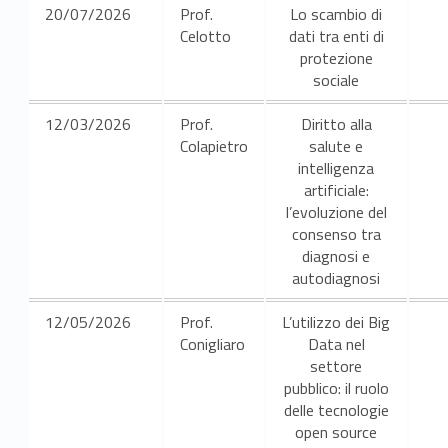
i
20/07/2026
Prof.
Lo scambio di
Celotto
dati tra enti di
b
protezione
sociale
i
e
12/03/2026
Prof.
Diritto alla
Colapietro
salute e
n
intelligenza
artificiale:
n
l’evoluzione del
consenso tra
i
diagnosi e
autodiagnosi
o
12/05/2026
Prof.
L’utilizzo dei Big
i
Conigliaro
Data nel
n
settore
pubblico: il ruolo
s
delle tecnologie
open source