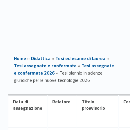
Home
»
Didattica
»
Tesi ed esame di laurea
»
Tesi assegnate e confermate
»
Tesi assegnate
e confermate 2026
»
Tesi biennio in scienze
giuridiche per le nuove tecnologie 2026
T
Data di
Relatore
Titolo
Co
e
assegnazione
provvisorio
s