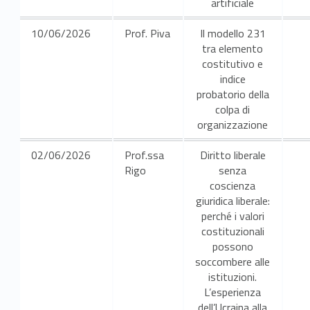
artificiale
i
10/06/2026
Prof. Piva
Il modello 231
e
tra elemento
2
costitutivo e
indice
0
probatorio della
colpa di
2
organizzazione
6
02/06/2026
Prof.ssa
Diritto liberale
Rigo
senza
coscienza
giuridica liberale:
perché i valori
costituzionali
possono
soccombere alle
istituzioni.
L’esperienza
dell’Ucraina alla