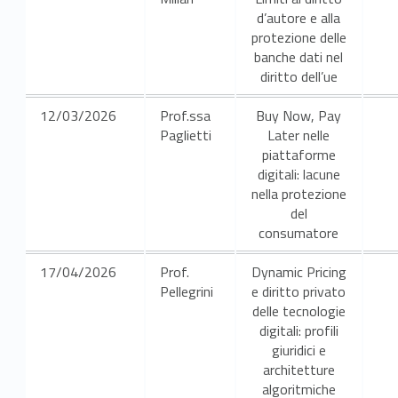
d
d’autore e alla
i
protezione delle
banche dati nel
c
diritto dell’ue
h
12/03/2026
Prof.ssa
Buy Now, Pay
e
Paglietti
Later nelle
piattaforme
p
digitali: lacune
nella protezione
e
del
consumatore
r
17/04/2026
Prof.
Dynamic Pricing
l
Pellegrini
e diritto privato
e
delle tecnologie
digitali: profili
n
giuridici e
architetture
u
algoritmiche