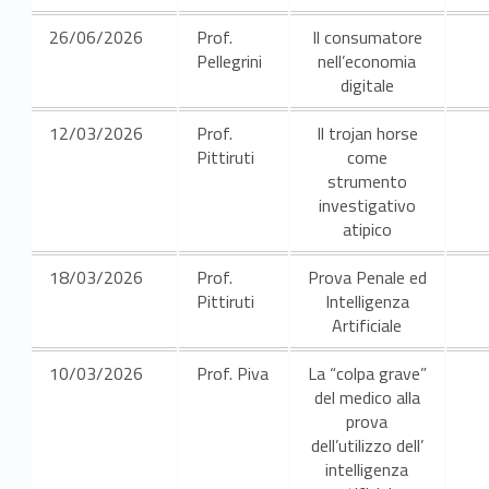
o
26/06/2026
Prof.
Il consumatore
Pellegrini
nell’economia
v
digitale
e
12/03/2026
Prof.
Il trojan horse
t
Pittiruti
come
strumento
e
investigativo
atipico
c
18/03/2026
Prof.
Prova Penale ed
n
Pittiruti
Intelligenza
Artificiale
o
l
10/03/2026
Prof. Piva
La “colpa grave”
del medico alla
o
prova
dell’utilizzo dell’
g
intelligenza