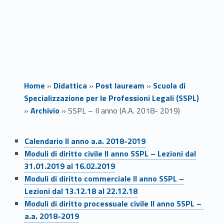
Home
»
Didattica
»
Post lauream
»
Scuola di
Specializzazione per le Professioni Legali (SSPL)
»
Archivio
»
SSPL – II anno (A.A. 2018- 2019)
Link identifier #identifier__184071-1
S
Calendario II anno a.a. 2018-2019
Link identifier #identifier__27251-2
Moduli di diritto civile II anno SSPL – Lezioni dal
S
31.01.2019 al 16.02.2019
Link identifier #identifier__149996-3
P
Moduli di diritto commerciale II anno SSPL –
Lezioni dal 13.12.18 al 22.12.18
L
Link identifier #identifier__51968-4
Moduli di diritto processuale civile II anno SSPL –
a.a. 2018-2019