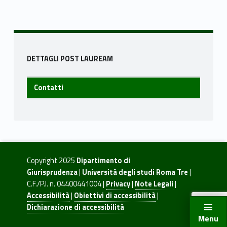
t
Skip back to navigation
i
Sidebar
DETTAGLI POST LAUREAM
Contatti
Copyright 2025
Dipartimento di
Giurisprudenza
|
Università degli studi Roma Tre
|
C.F./P.I. n. 04400441004 |
Privacy
|
Note Legali
|
Accessibilità
|
Obiettivi di accessibilità
|
Dichiarazione di accessibilità
Menu