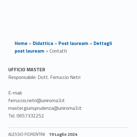
Home
»
Didattica
»
Post lauream
»
Dettagli
post lauream
»
Contatti
C
UFFICIO MASTER
Responsabile: Dott. Ferruccio Netri
o
n
E-mail:
ferruccio.netri@uniroma3.it
t
master.giurisprudenza@uniroma3.it
Tel. 0657332252
a
t
ALESSIO FIORENTINI
19 Luglio 2024