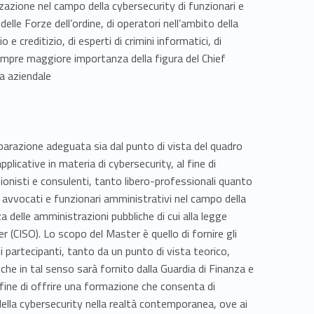
zzazione nel campo della cybersecurity di funzionari e
delle Forze dell’ordine, di operatori nell’ambito della
 creditizio, di esperti di crimini informatici, di
sempre maggiore importanza della figura del Chief
ma aziendale
eparazione adeguata sia dal punto di vista del quadro
plicative in materia di cybersecurity, al fine di
sionisti e consulenti, tanto libero-professionali quanto
ci, avvocati e funzionari amministrativi nel campo della
 delle amministrazioni pubbliche di cui alla legge
r (CISO). Lo scopo del Master è quello di fornire gli
partecipanti, tanto da un punto di vista teorico,
he in tal senso sarà fornito dalla Guardia di Finanza e
l fine di offrire una formazione che consenta di
della cybersecurity nella realtà contemporanea, ove ai