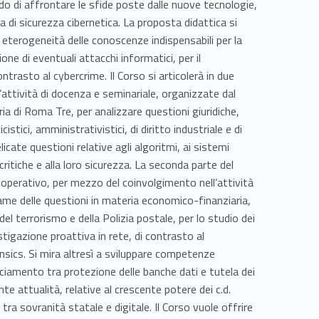
ado di affrontare le sfide poste dalle nuove tecnologie,
a di sicurezza cibernetica. La proposta didattica si
la eterogeneità delle conoscenze indispensabili per la
ione di eventuali attacchi informatici, per il
ntrasto al cybercrime. Il Corso si articolerà in due
l’attività di docenza e seminariale, organizzate dal
ia di Roma Tre, per analizzare questioni giuridiche,
cistici, amministrativistici, di diritto industriale e di
ate questioni relative agli algoritmi, ai sistemi
 critiche e alla loro sicurezza. La seconda parte del
operativo, per mezzo del coinvolgimento nell’attività
esame delle questioni in materia economico-finanziaria,
del terrorismo e della Polizia postale, per lo studio dei
estigazione proattiva in rete, di contrasto al
ensics. Si mira altresì a sviluppare competenze
nciamento tra protezione delle banche dati e tutela dei
nte attualità, relative al crescente potere dei c.d.
tra sovranità statale e digitale. Il Corso vuole offrire