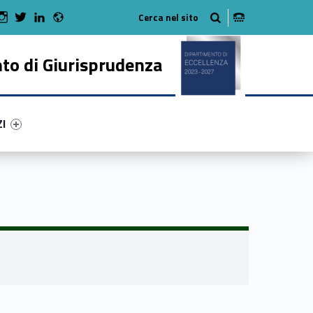
Radio
 Facebook
Man on Youtube
WebMan on Instagram
WebMan on Twitter
WebMan on LinkedIn
to di Giurisprudenza
ry-70347-50
ntifier #link-menu-primary-96094-62
ZI