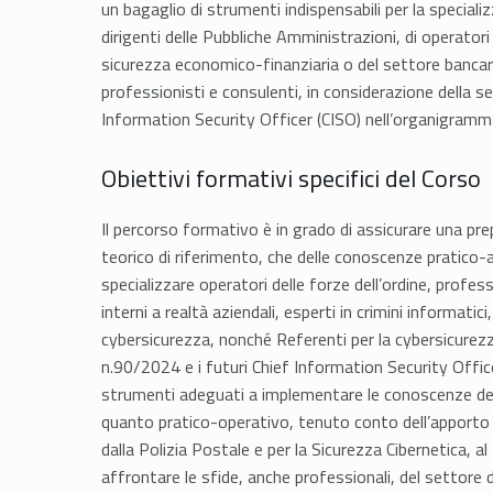
un bagaglio di strumenti indispensabili per la speciali
dirigenti delle Pubbliche Amministrazioni, di operatori 
sicurezza economico-finanziaria o del settore bancario e
professionisti e consulenti, in considerazione della 
Information Security Officer (CISO) nell’organigram
Obiettivi formativi specifici del Corso
Il percorso formativo è in grado di assicurare una pr
teorico di riferimento, che delle conoscenze pratico-ap
specializzare operatori delle forze dell’ordine, profes
interni a realtà aziendali, esperti in crimini informati
cybersicurezza, nonché Referenti per la cybersicurezza
n.90/2024 e i futuri Chief Information Security Office
strumenti adeguati a implementare le conoscenze dei 
quanto pratico-operativo, tenuto conto dell’apporto c
dalla Polizia Postale e per la Sicurezza Cibernetica, a
affrontare le sfide, anche professionali, del settore 