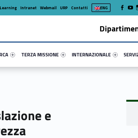
WebMan on
Web
Learning
Intranet
Webmail
URP
Contatti
ENG
Dipartimen
enu-primary-54817-16
dentifier #link-menu-primary-69226-37
Link identifier #link-menu-primary-9635-45
Link identifier #link-menu-prima
Link ide
ERCA
TERZA MISSIONE
INTERNAZIONALE
SERVI
slazione e
rezza