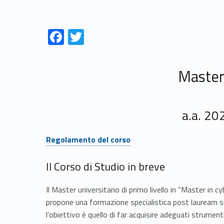
Link identifier #identifier__98376-1
Link identifier #identifier__185823-2
F
T
ac
w
e
itt
Master 
b
er
o
o
a.a. 2
k
Link identifier #identifier__7203-1
Regolamento del corso
Il Corso di Studio in breve
Il Master universitario di primo livello in “Master in c
propone una formazione specialistica post lauream sul
l’obiettivo è quello di far acquisire adeguati strume