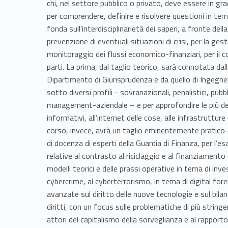
chi, nel settore pubblico o privato, deve essere in gr
per comprendere, definire e risolvere questioni in tem
fonda sull’interdisciplinarietà dei saperi, a fronte del
prevenzione di eventuali situazioni di crisi, per la gest
monitoraggio dei flussi economico-finanziari, per il co
parti. La prima, dal taglio teorico, sarà connotata dal
Dipartimento di Giurisprudenza e da quello di Ingegner
sotto diversi profili - sovranazionali, penalistici, pubbli
management-aziendale – e per approfondire le più delic
informativi, all’internet delle cose, alle infrastrutture
corso, invece, avrà un taglio eminentemente pratico-
di docenza di esperti della Guardia di Finanza, per l’
relative al contrasto al riciclaggio e al finanziamento 
modelli teorici e delle prassi operative in tema di inv
cybercrime, al cyberterrorismo, in tema di digital for
avanzate sul diritto delle nuove tecnologie e sul bila
diritti, con un focus sulle problematiche di più stringe
attori del capitalismo della sorveglianza e al rapporto 