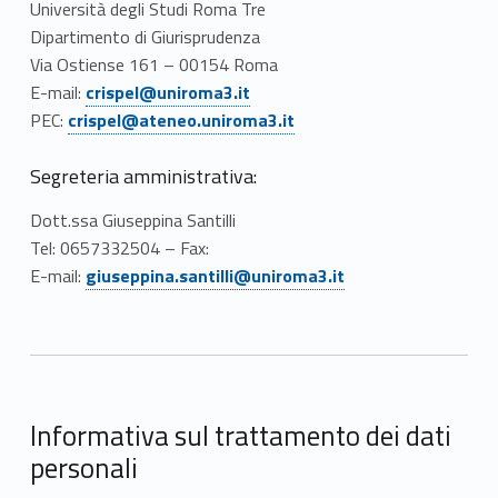
Università degli Studi Roma Tre
Dipartimento di Giurisprudenza
Via Ostiense 161 – 00154 Roma
Link identifier #identifier__11965-28
E-mail:
crispel@uniroma3.it
Link identifier #identifier__145579-29
PEC:
crispel@ateneo.uniroma3.it
Segreteria amministrativa:
Dott.ssa Giuseppina Santilli
Tel: 0657332504 – Fax:
Link identifier #identifier__176410-30
E-mail:
giuseppina.santilli@uniroma3.it
Informativa sul trattamento dei dati
personali