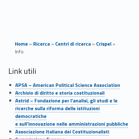
Home
»
Ricerca
»
Centri di ricerca
»
Crispel
»
Info
I
Link utili
n
Link identifier #identifier__49947-1
APSA – American Political Science Association
Link identifier #identifier__53215-2
Archivio di diritto e storia costituzionali
f
Link identifier #identifier__29113-3
Astrid – Fondazione per l’analisi, gli studi e le
o
ricerche sulla riforma delle istituzioni
democratiche
e sull’innovazione nelle amministrazioni pubbliche
Link identifier #identifier__76951-4
Associazione Italiana dei Costituzionalisti
Link identifier #identifier__150182-5