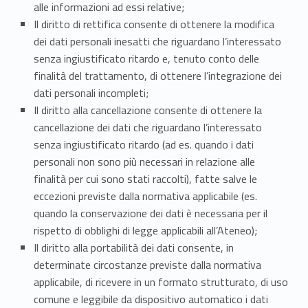
alle informazioni ad essi relative;
Il diritto di rettifica consente di ottenere la modifica
dei dati personali inesatti che riguardano l’interessato
senza ingiustificato ritardo e, tenuto conto delle
finalità del trattamento, di ottenere l’integrazione dei
dati personali incompleti;
Il diritto alla cancellazione consente di ottenere la
cancellazione dei dati che riguardano l’interessato
senza ingiustificato ritardo (ad es. quando i dati
personali non sono più necessari in relazione alle
finalità per cui sono stati raccolti), fatte salve le
eccezioni previste dalla normativa applicabile (es.
quando la conservazione dei dati è necessaria per il
rispetto di obblighi di legge applicabili all’Ateneo);
Il diritto alla portabilità dei dati consente, in
determinate circostanze previste dalla normativa
applicabile, di ricevere in un formato strutturato, di uso
comune e leggibile da dispositivo automatico i dati