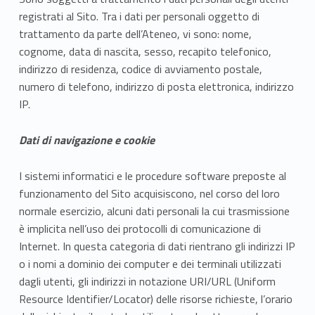
registrati al Sito. Tra i dati per personali oggetto di
trattamento da parte dell’Ateneo, vi sono: nome,
cognome, data di nascita, sesso, recapito telefonico,
indirizzo di residenza, codice di avviamento postale,
numero di telefono, indirizzo di posta elettronica, indirizzo
IP.
Dati di navigazione e cookie
I sistemi informatici e le procedure software preposte al
funzionamento del Sito acquisiscono, nel corso del loro
normale esercizio, alcuni dati personali la cui trasmissione
è implicita nell’uso dei protocolli di comunicazione di
Internet. In questa categoria di dati rientrano gli indirizzi IP
o i nomi a dominio dei computer e dei terminali utilizzati
dagli utenti, gli indirizzi in notazione URI/URL (Uniform
Resource Identifier/Locator) delle risorse richieste, l’orario