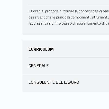
Il Corso si propone di fornire le conoscenze di base
osservandone le principali componenti: strumenti, 
rappresenta il primo passo di apprendimento di ta
CURRICULUM
GENERALE
Canali
CONSULENTE DEL LAVORO
Canali
A - D
CARATELLI MASSIMO
A - D