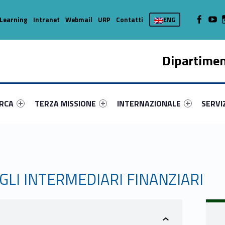
WebMan on
Web
Learning
Intranet
Webmail
URP
Contatti
ENG
Dipartimen
enu-primary-20917-16
dentifier #link-menu-primary-58620-37
Link identifier #link-menu-primary-77004-45
Link identifier #link-menu-prima
Link ide
ERCA
TERZA MISSIONE
INTERNAZIONALE
SERVI
GLI INTERMEDIARI FINANZIARI