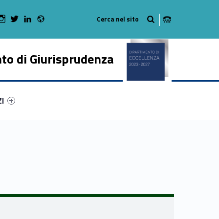
Radio
 Facebook
Man on Youtube
WebMan on Instagram
WebMan on Twitter
WebMan on LinkedIn
to di Giurisprudenza
ry-16789-50
ntifier #link-menu-primary-19671-62
ZI