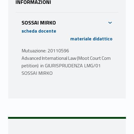
INFORMAZIONI
SOSSAI MIRKO
scheda docente
materiale didattico
Mutuazione: 20110596
Advanced International Law (Moot Court Com
petition) in GIURISPRUDENZA LMG/01
SOSSAI MIRKO
PROGRAMMA
Questo corso offre agli studenti
l'opportunità di lavorare su questioni
complesse e innovative del diritto
internazionale attraverso la preparazione e la
partecipazione a un'importante competizione