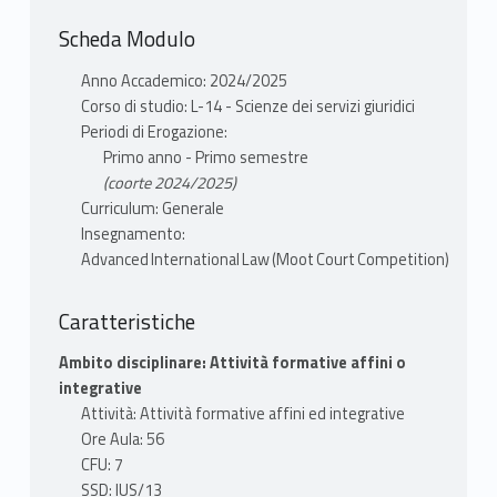
di diritto internazionale. Nel corso del corso,
Scheda Modulo
gli studenti svilupperanno e perfezioneranno
capacità avanzate di ricerca giuridica e di
Anno Accademico: 2024/2025
difesa. Le competizioni di moot includono di
Corso di studio: L-14 - Scienze dei servizi giuridici
solito la Philip C Jessup International Law
Periodi di Erogazione:
Moot Court Competition, la più importante
Primo anno - Primo semestre
competizione mondiale di mooting in diritto
(coorte 2024/2025)
internazionale. Gli studenti dovranno
Curriculum: Generale
partecipare a sessioni sulla metodologia di
Insegnamento:
ricerca, per poi intraprendere un'intensa
Advanced International Law (Moot Court Competition)
attività di ricerca nel diritto internazionale,
preparare contributi scritti e sviluppare
Caratteristiche
contributi orali che verranno poi perfezionati
Ambito disciplinare: Attività formative affini o
attraverso la pratica del mooting.
integrative
Al termine di questo corso, gli studenti
Attività: Attività formative affini ed integrative
saranno in grado di:
Ore Aula: 56
- intraprendere una ricerca giuridica
CFU: 7
internazionale
SSD: IUS/13