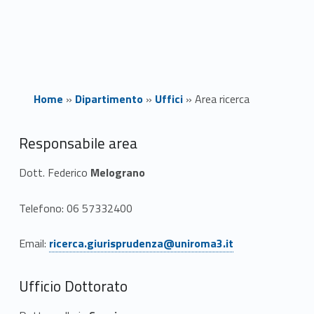
Home
»
Dipartimento
»
Uffici
»
Area ricerca
A
Responsabile area
r
Dott. Federico
Melograno
e
Telefono: 06 57332400
a
Link identifier #identifier__128215-1
Email:
ricerca.giurisprudenza@uniroma3.it
r
i
Ufficio Dottorato