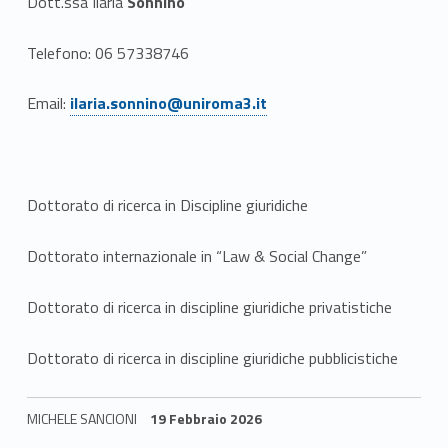
c
Dott.ssa Ilaria
Sonnino
e
Telefono: 06 57338746
r
Link identifier #identifier__66576-2
Email:
ilaria.sonnino@uniroma3.it
c
a
Dottorato di ricerca in Discipline giuridiche
Dottorato internazionale in “Law & Social Change”
Dottorato di ricerca in discipline giuridiche privatistiche
Dottorato di ricerca in discipline giuridiche pubblicistiche
MICHELE SANCIONI
19 Febbraio 2026
Skip back to navigation