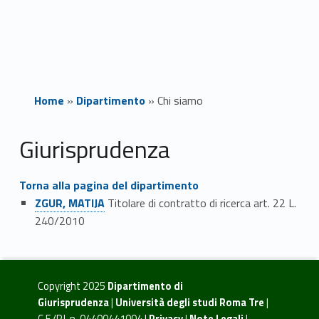
Home
»
Dipartimento
»
Chi siamo
C
Giurisprudenza
h
Torna alla pagina del dipartimento
i
ZGUR, MATIJA
Titolare di contratto di ricerca art. 22 L.
240/2010
s
Skip back to navigation
i
a
Copyright 2025
Dipartimento di
Giurisprudenza
|
Università degli studi Roma Tre
|
C.F./P.I. n. 04400441004 |
Privacy
|
Note Legali
|