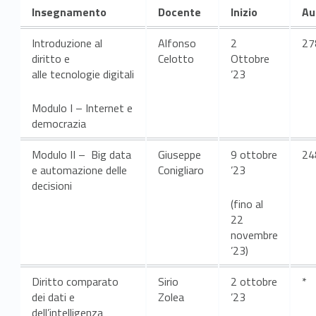
A
Insegnamento
Docente
Inizio
Au
.
Introduzione al
Alfonso
2
27
A
diritto e
Celotto
Ottobre
alle tecnologie digitali
’23
.
Modulo I – Internet e
2
democrazia
3
Modulo II – Big data
Giuseppe
9 ottobre
24
/
e automazione delle
Conigliaro
’23
decisioni
2
(fino al
22
4
novembre
’23)
–
C
Diritto comparato
Sirio
2 ottobre
*
dei dati e
Zolea
’23
dell’intelligenza