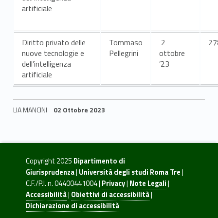
o
artificiale
r
s
Diritto privato delle
Tommaso
2
27
nuove tecnologie e
Pellegrini
ottobre
o
dell’intelligenza
’23
d
artificiale
i
LIA MANCINI
02 Ottobre 2023
l
Skip back to navigation
a
u
Copyright 2025
Dipartimento di
r
Giurisprudenza
|
Università degli studi Roma Tre
|
C.F./P.I. n. 04400441004 |
Privacy
|
Note Legali
|
e
Accessibilità
|
Obiettivi di accessibilità
|
Dichiarazione di accessibilità
a