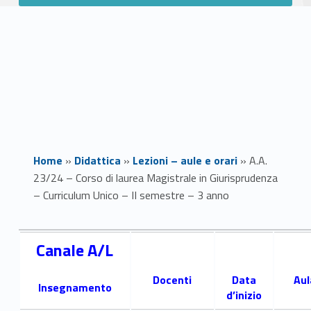
Home
»
Didattica
»
Lezioni – aule e orari
»
A.A.
23/24 – Corso di laurea Magistrale in Giurisprudenza
– Curriculum Unico – II semestre – 3 anno
A
Canale A/L
.
Docenti
Data
Aul
Insegnamento
A
d’inizio