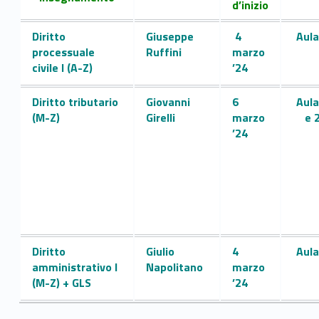
o
d’inizio
d
Link identifier #identifier__175441-4
Diritto
Giuseppe
4
Aula
processuale
Ruffini
marzo
i
civile I (A-Z)
’24
l
Link identifier #identifier__79660-5
Diritto tributario
Giovanni
6
Aula
a
(M-Z)
Girelli
marzo
e 
’24
u
r
e
a
Link identifier #identifier__122528-6
Diritto
Giulio
4
Aula
M
amministrativo I
Napolitano
marzo
(M-Z) + GLS
’24
a