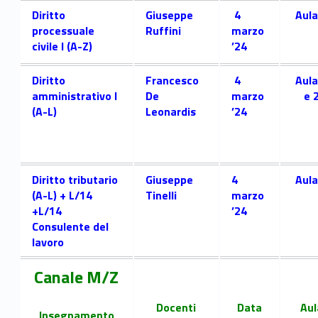
.
Link identifier #identifier__175614-1
Diritto
Giuseppe
4
Aula
processuale
Ruffini
marzo
2
civile I (A-Z)
’24
3
Link identifier #identifier__167867-2
Diritto
Francesco
4
Aula
/
amministrativo I
De
marzo
e 
(A-L)
Leonardis
’24
2
4
Link identifier #identifier__18970-3
–
Diritto tributario
Giuseppe
4
Aula
(A-L) + L/14
Tinelli
marzo
C
+L/14
’24
Consulente del
o
lavoro
r
Canale M/Z
s
Docenti
Data
Aul
Insegnamento