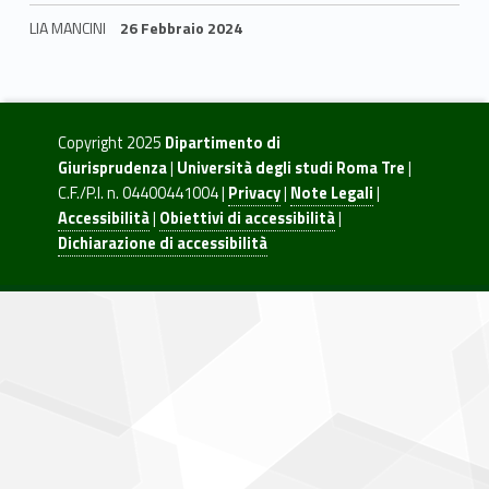
g
LIA MANCINI
26 Febbraio 2024
i
Skip back to navigation
s
t
Copyright 2025
Dipartimento di
r
Giurisprudenza
|
Università degli studi Roma Tre
|
C.F./P.I. n. 04400441004 |
Privacy
|
Note Legali
|
a
Accessibilità
|
Obiettivi di accessibilità
|
Dichiarazione di accessibilità
l
e
i
n
G
i