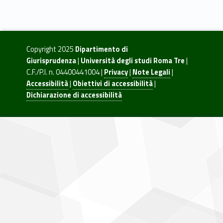
s
Skip back to navigation
o
d
Copyright 2025
Dipartimento di
Giurisprudenza
|
Università degli studi Roma Tre
|
i
C.F./P.I. n. 04400441004 |
Privacy
|
Note Legali
|
Accessibilità
|
Obiettivi di accessibilità
|
l
Dichiarazione di accessibilità
a
u
r
e
a
T