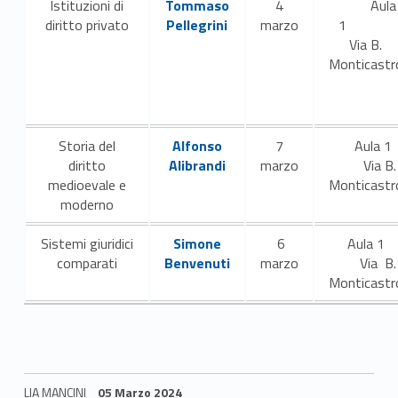
Istituzioni di
Tommaso
4
Aula
A
diritto privato
Pellegrini
marzo
1
Via B.
.
Monticastr
2
3
Link identifier #identifier__191372-2
Storia del
Alfonso
7
Aula 
/
diritto
Alibrandi
marzo
Via B.
medioevale e
Monticastr
2
moderno
4
Link identifier #identifier__107130-3
Sistemi giuridici
Simone
6
Aula 
comparati
Benvenuti
marzo
Via B.
–
Monticastr
C
o
r
LIA MANCINI
05 Marzo 2024