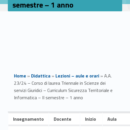
semestre – 1 anno
Home
»
Didattica
»
Lezioni – aule e orari
»
A.A.
23/24 – Corso di laurea Triennale in Scienze dei
servizi Giuridici – Curriculum Sicurezza Territoriale e
Informatica – II semestre – 1 anno
A
Insegnamento
Docente
Inizio
Aula
.
Link identifier #identifier__15021-1