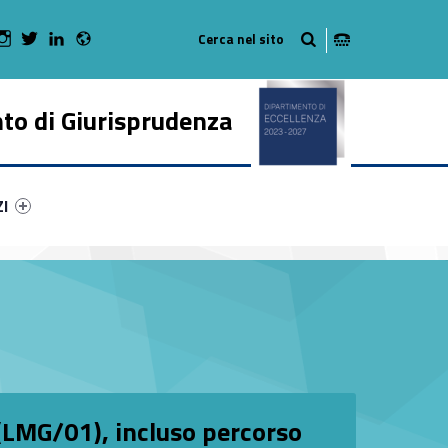
Radio
 Facebook
Man on Youtube
WebMan on Instagram
WebMan on Twitter
WebMan on LinkedIn
to di Giurisprudenza
ry-85699-50
ntifier #link-menu-primary-79875-62
ZI
(LMG/01), incluso percorso