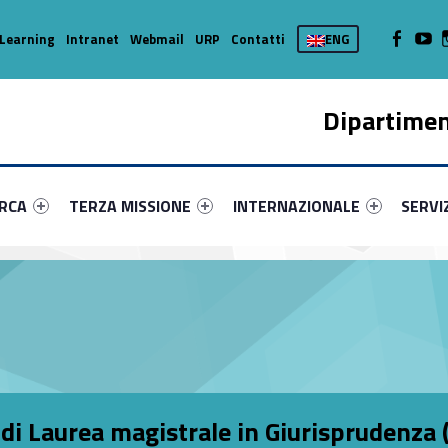
WebMan on
Web
Learning
Intranet
Webmail
URP
Contatti
ENG
Dipartimen
enu-primary-52105-16
dentifier #link-menu-primary-83928-37
Link identifier #link-menu-primary-52326-45
Link identifier #link-menu-prima
Link ide
ERCA
TERZA MISSIONE
INTERNAZIONALE
SERVI
di Laurea magistrale in Giurisprudenza 