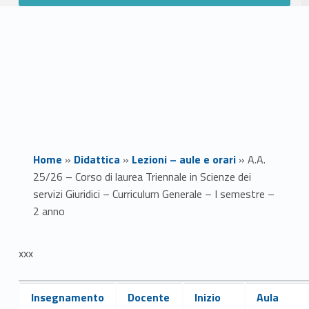
Home
»
Didattica
»
Lezioni – aule e orari
»
A.A.
25/26 – Corso di laurea Triennale in Scienze dei
servizi Giuridici – Curriculum Generale – I semestre –
2 anno
A
xxx
.
Link identifier #identifier__154660-1
A
Insegnamento
Docente
Inizio
Aula