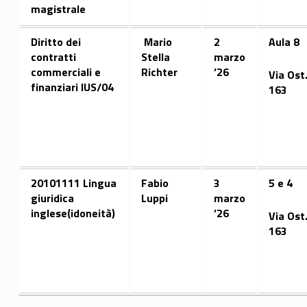
magistrale
s
o
Diritto dei
Mario
2
Aula 8
contratti
Stella
marzo
d
commerciali e
Richter
’26
Via Ost
finanziari IUS/04
163
i
l
a
u
20101111 Lingua
Fabio
3
5 e 4
giuridica
Luppi
marzo
r
inglese(idoneità)
’26
Via Ost
e
163
a
M