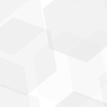
S
c
i
e
n
z
e
G
i
u
r