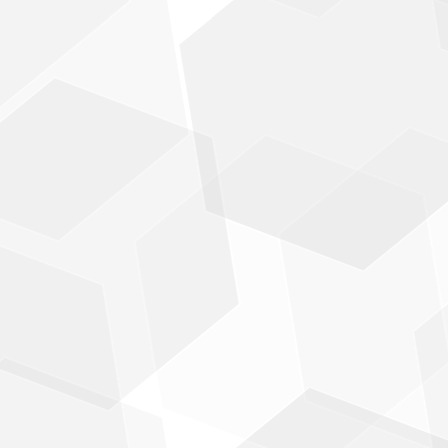
i
c
u
l
u
m
D
i
r
i
t