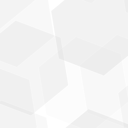
i
d
i
c
h
e
i
n
D
i
r
i