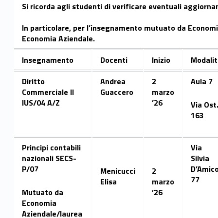
Si ricorda agli studenti di verificare eventuali aggiorna
A
In particolare, per l’insegnamento mutuato da Economia
.
Economia Aziendale.
2
Insegnamento
Docenti
Inizio
Modalit
5
Diritto
Andrea
2
Aula 7
/
Commerciale II
Guaccero
marzo
IUS/04 A/Z
’26
Via Ost
2
163
6
Principi contabili
Via
–
nazionali SECS-
Silvia
C
P/07
D’Amic
Menicucci
2
77
Elisa
marzo
o
Mutuato da
’26
Economia
r
Aziendale/laurea