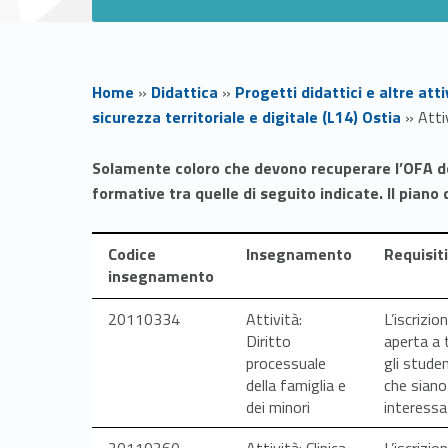
Home
»
Didattica
»
Progetti didattici e altre att
sicurezza territoriale e digitale (L14) Ostia
»
Atti
A
Solamente coloro che devono recuperare l’OFA dovra
formative tra quelle di seguito indicate. Il piano 
t
Codice
Insegnamento
Requisiti
t
insegnamento
i
Link identifier #identifier__82678-1
Link identifier #identifier__128984-2
20110334
Attività:
L’iscrizio
Diritto
aperta a 
v
processuale
gli studen
della famiglia e
che siano
i
dei minori
interessa
Link identifier #identifier__119793-52
Link identifier #identifier__128500-53
20110260
Attività: Clinica
L’iscrizio