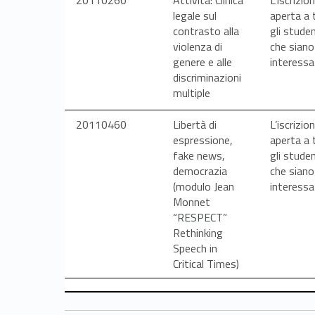
t
legale sul
aperta a 
contrasto alla
gli studen
à
violenza di
che siano
genere e alle
interessa
f
discriminazioni
multiple
o
20110460
Libertà di
L’iscrizio
espressione,
aperta a 
r
fake news,
gli studen
democrazia
che siano
m
(modulo Jean
interessa
Monnet
a
“RESPECT”
Rethinking
t
Speech in
Critical Times)
i