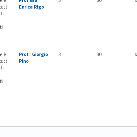
tutti
Enrica Rigo
ti
ti
Link identifier #identifier__181619-3
ne è
Prof. Giorgio
3
30
I
tutti
Pino
ti
ti