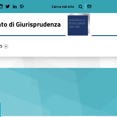
Radio
 Facebook
Man on Youtube
WebMan on Instagram
WebMan on Twitter
WebMan on LinkedIn
to di Giurisprudenza
ry-67906-50
ntifier #link-menu-primary-97336-62
ZI