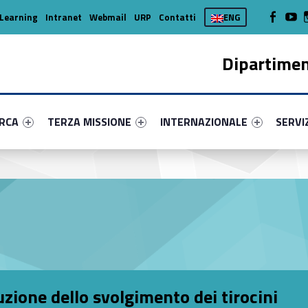
WebMan on
Web
Learning
Intranet
Webmail
URP
Contatti
ENG
Dipartimen
enu-primary-17309-16
dentifier #link-menu-primary-61628-37
Link identifier #link-menu-primary-43061-45
Link identifier #link-menu-prima
Link ide
ERCA
TERZA MISSIONE
INTERNAZIONALE
SERVI
tuzione dello svolgimento dei tirocini