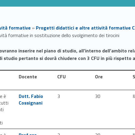
ività formative
»
Progetti didattici e altre attività formative Co
vità formative in sostituzione dello svolgimento dei tirocini
nno inserire nel piano di studio, all’interno dell’ambito relat
di studio pertanto si dovrà chiudere con 3 CFU in più rispetto a
Docente
CFU
Ore
Link identifier #identifier__5216-1
Link identifier #identifier__102461-2Dott. Fabio
ne è
Dott. Fabio
3
30
I
tutti
Cossignani
ti
ti
Link identifier #identifier__157528-28
Link identifier #identifier__16975-2
ne è
Prof.ssa
3
30
I