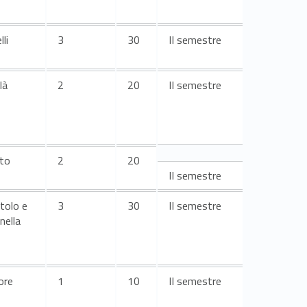
lli
3
30
II semestre
là
2
20
II semestre
oto
2
20
II semestre
tolo e
3
30
II semestre
nella
ore
1
10
II semestre