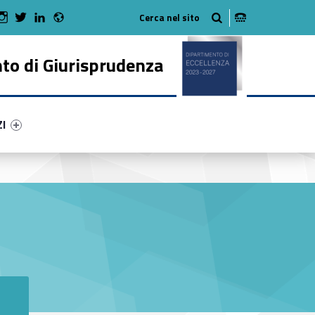
Radio
 Facebook
Man on Youtube
WebMan on Instagram
WebMan on Twitter
WebMan on LinkedIn
to di Giurisprudenza
ry-20657-50
ntifier #link-menu-primary-81690-62
ZI