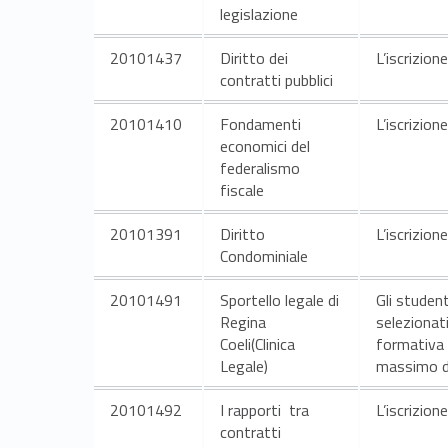
legislazione
c
20101437
Diritto dei
L’iscrizion
i
contratti pubblici
A
20101410
Fondamenti
L’iscrizion
economici del
federalismo
t
fiscale
t
20101391
Diritto
L’iscrizion
Condominiale
i
20101491
Sportello legale di
Gli student
v
Regina
selezionat
Coeli(Clinica
formativa “
Legale)
massimo di 
i
20101492
I rapporti tra
L’iscrizion
t
contratti