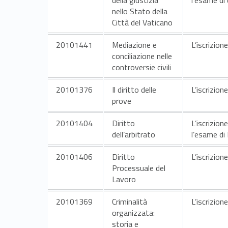
t
nello Stato della
t
Città del Vaticano
i
20101441
Mediazione e
L’iscrizion
conciliazione nelle
d
controversie civili
20101376
Il diritto delle
L’iscrizion
i
prove
d
20101404
Diritto
L’iscrizion
dell’arbitrato
l’esame di 
a
20101406
Diritto
L’iscrizion
t
Processuale del
Lavoro
t
20101369
Criminalità
L’iscrizion
organizzata:
i
storia e