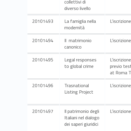
collettivi di
à
diverso livello
20101493
La famiglia nella
L’iscrizion
modernità
f
20101494
Il matrimonio
L’iscrizion
canonico
o
20101495
Legal responses
L’iscrizion
r
to global crime
previo test
at Roma T
m
20101496
Trasnational
L’iscrizion
a
Listing Project
t
20101497
Il patrimonio degli
L’iscrizion
Italiani nel dialogo
i
dei saperi giuridici