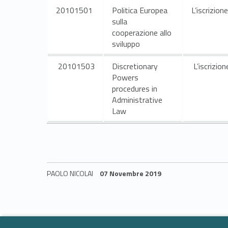
s
20101501
Politica Europea
L’iscrizion
sulla
e
cooperazione allo
sviluppo
m
20101503
Discretionary
L’iscrizion
e
Powers
procedures in
Administrative
s
Law
t
r
PAOLO NICOLAI
07 Novembre 2019
e
Skip back to navigation
2