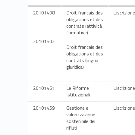
v
20101498
Droit francais des
L’iscrizion
e
obligations et des
contrats (attività
formative)
s
20101502
Droit francais des
e
obligations et des
contrats (lingua
c
giuridica)
o
20101461
Le Riforme
L’iscrizion
n
Istituzionali
d
20101459
Gestione e
L’iscrizion
valorizzazione
sostenibile dei
o
rifiuti