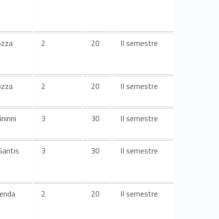
ozza
2
20
II semestre
ozza
2
20
II semestre
ininni
3
30
II semestre
Santis
3
30
II semestre
renda
2
20
II semestre