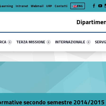
WebMan on
Web
Learning
Intranet
Webmail
URP
Contatti
ENG
Dipartimen
enu-primary-47675-16
dentifier #link-menu-primary-69913-37
Link identifier #link-menu-primary-63089-45
Link identifier #link-menu-prima
Link ide
ERCA
TERZA MISSIONE
INTERNAZIONALE
SERVI
à formative secondo semestre 2014/2015