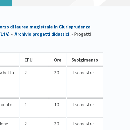
Corso di laurea magistrale in Giurisprudenza
(L14)
»
Archivio progetti didattici
»
Progetti
CFU
Ore
Svolgimento
schetta
2
20
II semestre
rtunato
1
10
II semestre
alone
2
20
II semestre