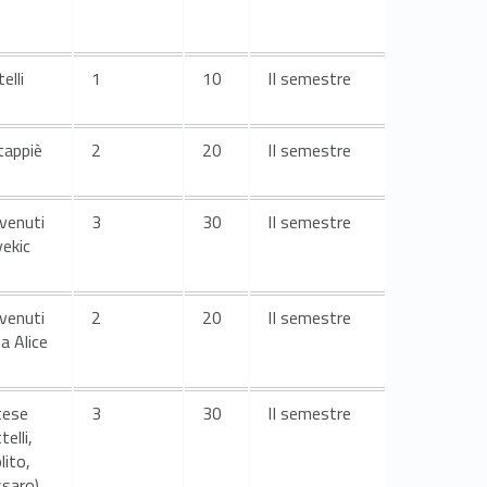
elli
1
10
II semestre
tappiè
2
20
II semestre
venuti
3
30
II semestre
ekic
venuti
2
20
II semestre
a Alice
tese
3
30
II semestre
telli,
lito,
ssaro)