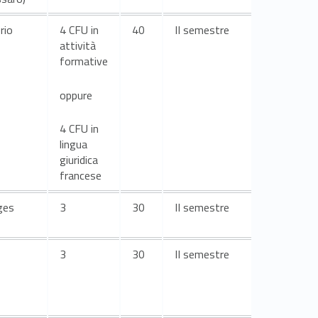
rio
4 CFU in
40
II semestre
attività
formative
oppure
4 CFU in
lingua
giuridica
francese
ges
3
30
II semestre
3
30
II semestre