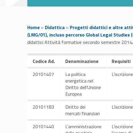
Home
»
Didattica
»
Progetti didattici e altre att
(LMG/01), incluso percorso Global Legal Studies (GL
didattici Attività formative secondo semestre 201
P
Codice Ad.
Denominazione
Requisiti
r
20101407
La politica
L’iscrizion
energetica nel
o
Diritto dell’Unione
Europea
g
20101183
Diritto dei
L’iscrizion
e
mercati finanziari
20101440
L’amministrazione
L’iscrizio
della giustizia
l’esame di 