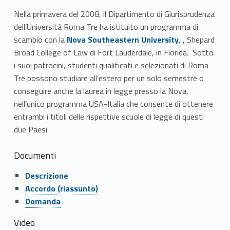
u
Nella primavera del 2008, il Dipartimento di Giurisprudenza
dell’Università Roma Tre ha istituito un programma di
t
Link identifier #identifier__43149-1
scambio con la
Nova Southeastern University
, , Shepard
h
Broad College of Law di Fort Lauderdale, in Florida. Sotto
i suoi patrocini, studenti qualificati e selezionati di Roma
e
Tre possono studiare all’estero per un solo semestre o
a
conseguire anche la laurea in legge presso la Nova,
nell’unico programma USA-Italia che consente di ottenere
s
entrambi i titoli delle rispettive scuole di legge di questi
due Paesi.
t
e
Documenti
Link identifier #identifier__172686-2
r
Descrizione
Link identifier #identifier__44426-3
Accordo (riassunto)
n
Link identifier #identifier__148351-4
Domanda
U
Video