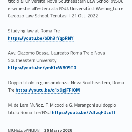
titolo all’Università Nova Southeastern Law School (NSU),
e semestre all’estero alla NSU, Università di Washington e
Cardozo Law School. Tenutasi il 21 Ott. 2022
Link identifier #identifier__167432-5
Studying law at Roma Tre
https://youtu.be/bDh3rYqpRNY
Avv. Giacomo Bossa, Laureato Roma Tre e Nova
Link identifier #identifier__30792-6
Southeastern University
https://youtu.be/ymKtxW809T0
Doppio titolo in giurisprudenza: Nova Southeastern, Roma
Link identifier #identifier__46383-7
Tre
https://youtu.be/q1x9gjFFiQM
M. de Lara Muñoz, F. Micocci e G. Marangoni sul doppio
Link identifier #identifier__102825-8
titolo Roma Tre/NSU
https://youtu.be/7dfzqFDcxTI
MICHELE SANCIONI
26 Marzo 2026