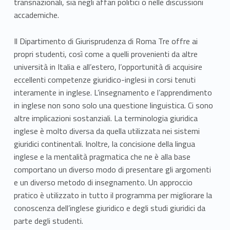
r
transnazionali, sia negli affari politici o nelle discussioni
accademiche.
p
o
Il Dipartimento di Giurisprudenza di Roma Tre offre ai
propri studenti, così come a quelli provenienti da altre
s
università in Italia e all’estero, l’opportunità di acquisire
eccellenti competenze giuridico-inglesi in corsi tenuti
e
interamente in inglese. L’insegnamento e l’apprendimento
o
in inglese non sono solo una questione linguistica. Ci sono
altre implicazioni sostanziali. La terminologia giuridica
f
inglese è molto diversa da quella utilizzata nei sistemi
t
giuridici continentali. Inoltre, la concisione della lingua
inglese e la mentalità pragmatica che ne è alla base
h
comportano un diverso modo di presentare gli argomenti
e un diverso metodo di insegnamento. Un approccio
e
pratico è utilizzato in tutto il programma per migliorare la
P
conoscenza dell’inglese giuridico e degli studi giuridici da
parte degli studenti.