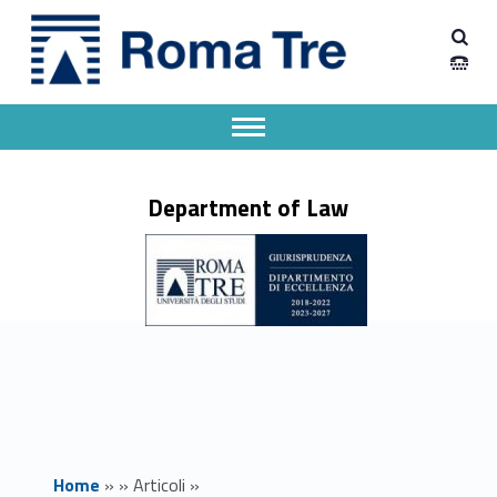
Primary Menu
Dipartimento Giurisprudenza
Orientarsi a Roma Tre 2025. Open day lunedì 7 luglio - Dipartimento Giurisprudenza
Dipartimento Giurisprudenza dell'Università degli Studi Roma Tre
Apri il menu secondario
Header info sidebar
Department of Law
Home
»
»
Articoli
»