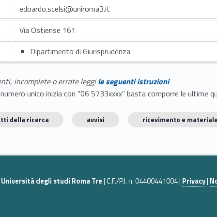
edoardo.scelsi@uniroma3.it
Via Ostiense 161
Dipartimento di Giurisprudenza
enti, incomplete o errate leggi
le seguenti istruzioni
E il numero unico inizia con "06 5733xxxx" basta comporre le ultime 
tti della ricerca
avvisi
ricevimento e materiale
|
Università degli studi Roma Tre
| C.F./P.I. n. 04400441004 |
Privacy
|
No