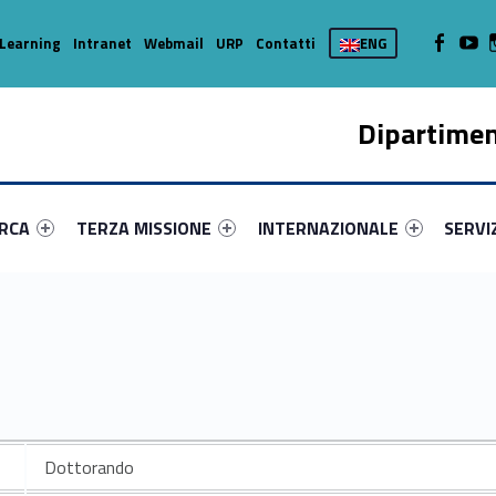
WebMan on
Web
Learning
Intranet
Webmail
URP
Contatti
ENG
Dipartimen
enu-primary-40642-16
dentifier #link-menu-primary-57260-37
Link identifier #link-menu-primary-61707-45
Link identifier #link-menu-prima
Link ide
ERCA
TERZA MISSIONE
INTERNAZIONALE
SERVI
Dottorando