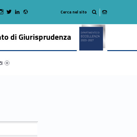
Radio
 Facebook
Man on Youtube
WebMan on Instagram
WebMan on Twitter
WebMan on LinkedIn
to di Giurisprudenza
ry-1133-50
ntifier #link-menu-primary-46918-62
ZI