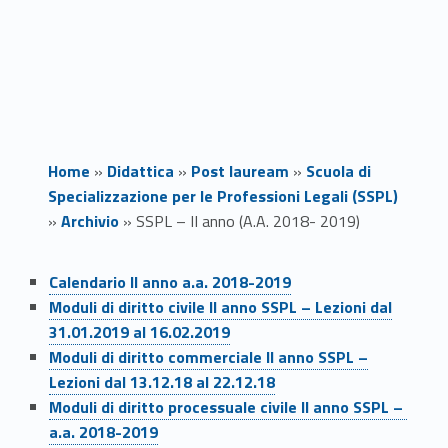
Home
»
Didattica
»
Post lauream
»
Scuola di
Specializzazione per le Professioni Legali (SSPL)
»
Archivio
»
SSPL – II anno (A.A. 2018- 2019)
Link identifier #identifier__197717-1
S
Calendario II anno a.a. 2018-2019
Link identifier #identifier__116364-2
Moduli di diritto civile II anno SSPL – Lezioni dal
S
31.01.2019 al 16.02.2019
Link identifier #identifier__161821-3
P
Moduli di diritto commerciale II anno SSPL –
Lezioni dal 13.12.18 al 22.12.18
L
Link identifier #identifier__11614-4
Moduli di diritto processuale civile II anno SSPL –
a.a. 2018-2019