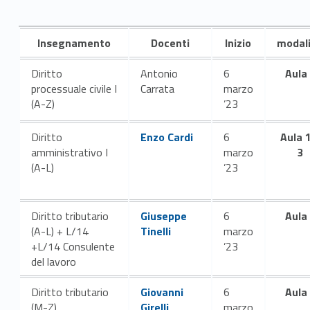
T
Insegnamento
Docenti
Inizio
modal
e
Diritto
Antonio
6
Aula
r
processuale civile I
Carrata
marzo
(A-Z)
’23
z
Link identifier #identifier__7969-1
Diritto
Enzo Cardi
6
Aula 
o
amministrativo I
marzo
3
(A-L)
’23
a
n
Link identifier #identifier__6028-2
Diritto tributario
Giuseppe
6
Aula
n
(A-L) + L/14
Tinelli
marzo
+L/14 Consulente
’23
o
del lavoro
I
Link identifier #identifier__173054-3
Diritto tributario
Giovanni
6
Aula
(M-Z)
Girelli
marzo