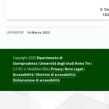
2
2
V. Os
163
/
2
LIA MANCINI
14 Marzo 2023
3
Skip back to navigation
C
o
Copyright 2025
Dipartimento di
Giurisprudenza
|
Università degli studi Roma Tre
|
r
C.F./P.I. n. 04400441004 |
Privacy
|
Note Legali
|
s
Accessibilità
|
Obiettivi di accessibilità
|
Dichiarazione di accessibilità
o
d
i