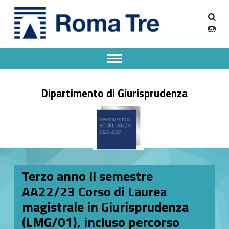
Primary Menu
Dipartimento Giurisprudenza
Terzo anno II semestre AA22/23 Corso di Laurea magistrale in Giurisprudenza (LMG/01), incluso percorso Global Legal Studies (GLS) - Dipartimento Giurisprudenza
Dipartimento Giurisprudenza dell'Università degli Studi Roma Tre
Apri il menu secondario
Header info sidebar
Dipartimento di Giurisprudenza
Terzo anno II semestre
AA22/23 Corso di Laurea
magistrale in Giurisprudenza
(LMG/01), incluso percorso