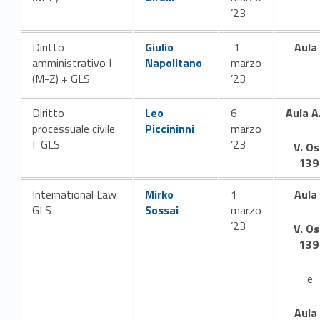
I
’23
s
Link identifier #identifier__77978-4
Diritto
Giulio
1
Aula
e
amministrativo I
Napolitano
marzo
(M-Z) + GLS
’23
m
Link identifier #identifier__141048-5
e
Diritto
Leo
6
Aula A
processuale civile
Piccininni
marzo
s
I GLS
’23
V. Os
139
t
Link identifier #identifier__17056-6
International Law
Mirko
1
Aula
r
GLS
Sossai
marzo
e
’23
V. Os
139
A
e
A
Aula