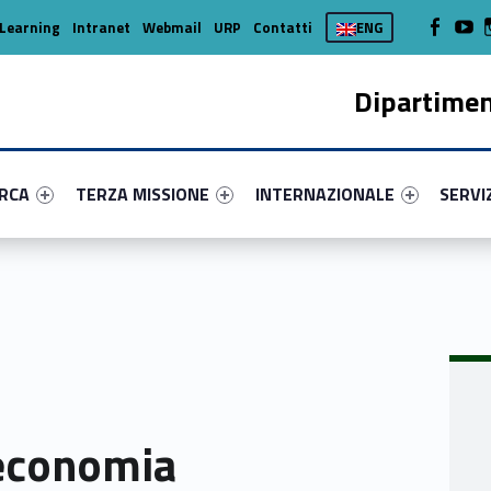
WebMan on
Web
Learning
Intranet
Webmail
URP
Contatti
ENG
Dipartimen
enu-primary-19936-16
dentifier #link-menu-primary-90941-37
Link identifier #link-menu-primary-29586-45
Link identifier #link-menu-prima
Link ide
ERCA
TERZA MISSIONE
INTERNAZIONALE
SERVI
’economia