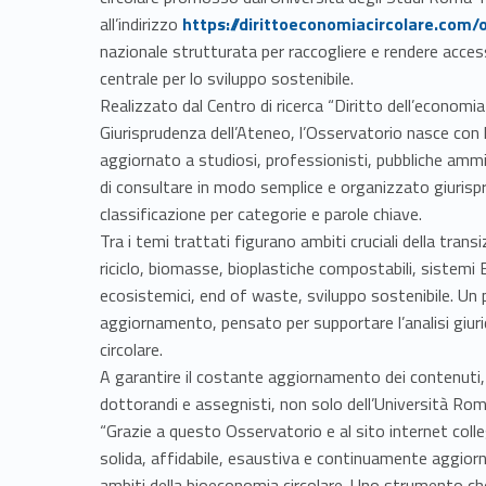
Link identifier #identifier__191381-1
all’indirizzo
https://dirittoeconomiacircolare.com/
nazionale strutturata per raccogliere e rendere access
centrale per lo sviluppo sostenibile.
Realizzato dal Centro di ricerca “Diritto dell’economia
Giurisprudenza dell’Ateneo, l’Osservatorio nasce con l
aggiornato a studiosi, professionisti, pubbliche ammin
di consultare in modo semplice e organizzato giurisp
classificazione per categorie e parole chiave.
Tra i temi trattati figurano ambiti cruciali della transi
riciclo, biomasse, bioplastiche compostabili, sistemi 
ecosistemici, end of waste, sviluppo sostenibile. Un
aggiornamento, pensato per supportare l’analisi giurid
circolare.
A garantire il costante aggiornamento dei contenuti,
dottorandi e assegnisti, non solo dell’Università Roma 
“Grazie a questo Osservatorio e al sito internet col
solida, affidabile, esaustiva e continuamente aggiorna
ambiti della bioeconomia circolare. Uno strumento c