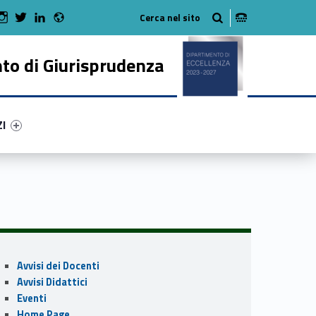
Radio
 Facebook
Man on Youtube
WebMan on Instagram
WebMan on Twitter
WebMan on LinkedIn
to di Giurisprudenza
ry-52171-50
ntifier #link-menu-primary-80032-62
ZI
Sidebar
Avvisi dei Docenti
Avvisi Didattici
Eventi
Home Page