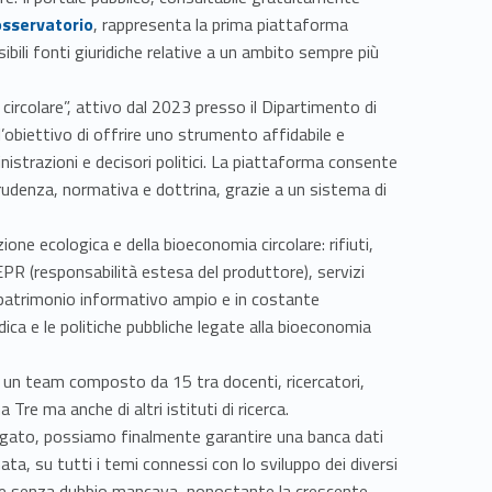
osservatorio
, rappresenta la prima piattaforma
ibili fonti giuridiche relative a un ambito sempre più
 circolare”, attivo dal 2023 presso il Dipartimento di
’obiettivo di offrire uno strumento affidabile e
istrazioni e decisori politici. La piattaforma consente
rudenza, normativa e dottrina, grazie a un sistema di
zione ecologica e della bioeconomia circolare: rifiuti,
EPR (responsabilità estesa del produttore), servizi
 patrimonio informativo ampio e in costante
ica e le politiche pubbliche legate alla bioeconomia
 un team composto da 15 tra docenti, ricercatori,
Tre ma anche di altri istituti di ricerca.
legato, possiamo finalmente garantire una banca dati
ta, su tutti i temi connessi con lo sviluppo dei diversi
he senza dubbio mancava, nonostante la crescente