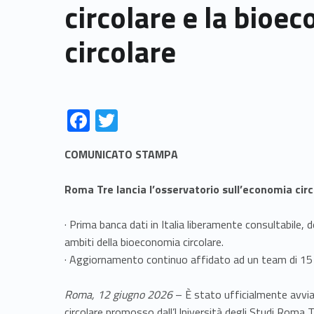
circolare e la bioe
circolare
F
T
ac
w
COMUNICATO STAMPA
e
itt
b
er
Roma Tre lancia l’osservatorio sull’economia circ
o
· Prima banca dati in Italia liberamente consultabile, d
o
ambiti della bioeconomia circolare.
k
· Aggiornamento continuo affidato ad un team di 15 t
Roma, 12 giugno 2026
– È stato ufficialmente avvia
circolare promosso dall’Università degli Studi Roma Tr