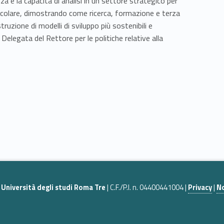
a e la capacità di analisi in un settore strategico per
circolare, dimostrando come ricerca, formazione e terza
zione di modelli di sviluppo più sostenibili e
Delegata del Rettore per le politiche relative alla
|
Università degli studi Roma Tre
| C.F./P.I. n. 04400441004 |
Privacy
|
No