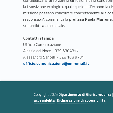
contribuisce a rafforzare la diffusione della conoscenz
la transizione ecologica, quale quello dell’economia 
missione possano concorrere concretamente alla costru
responsabili”, commenta la
prof.ssa Paola Marrone,
sostenibilità̀ ambientale.
Contatti stampa
Ufficio Comunicazione
Alessia del Noce - 339 5304817
Alessandro Santelli - 328 108 9731
Link identifier #identifier__54210-2
ufficio.comunicazione@uniroma3.it
Skip back to navigation
Copyright 2025
Dipartimento di Giurisprudenza
accessibilità
|
Dichiarazione di accessibilità