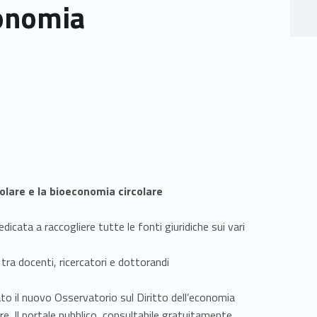
conomia
olare e la bioeconomia circolare
edicata a raccogliere tutte le fonti giuridiche sui vari
ra docenti, ricercatori e dottorandi
to il nuovo Osservatorio sul Diritto dell’economia
e. Il portale pubblico, consultabile gratuitamente