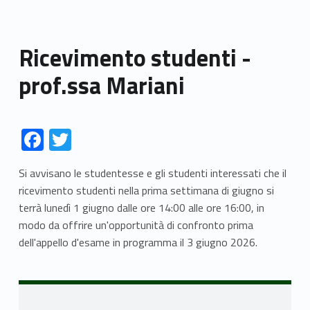
Ricevimento studenti -
prof.ssa Mariani
Link identifier #identifier__111444-1
Link identifier #identifier__199273-2
F
T
ac
w
Si avvisano le studentesse e gli studenti interessati che il
e
itt
ricevimento studenti nella prima settimana di giugno si
b
er
terrà lunedì 1 giugno dalle ore 14:00 alle ore 16:00, in
o
modo da offrire un'opportunità di confronto prima
dell'appello d'esame in programma il 3 giugno 2026.
o
Skip back to navigation
k